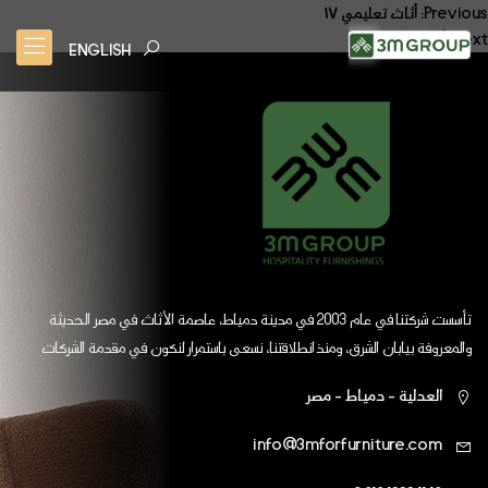
صفّح
Previous:
أثاث تعليمي ١٧
Next:
أثاث تعليمي ١٨
لمقالات
ENGLISH
تأسست شركتنا في عام 2003 في مدينة دمياط، عاصمة الأثاث في مصر الحديثة
والمعروفة بيابان الشرق، ومنذ انطلاقتنا، نسعى باستمرار لنكون في مقدمة الشركات
العالمية
العدلية - دمياط - مصر
info@3mforfurniture.com