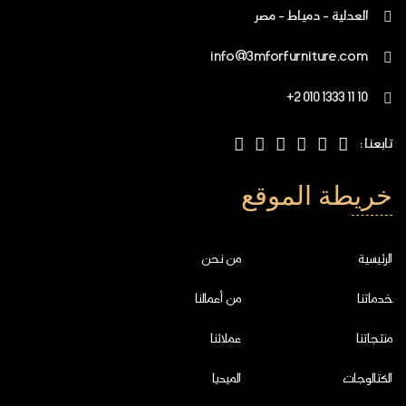
العدلية - دمياط - مصر
info@3mforfurniture.com
+2 010 1333 11 10
تابعنا :
خريطة الموقع
الرئيسية
من نحن
خدماتنا
من أعمالنا
منتجاتنا
عملائنا
الكتالوجات
الميديا