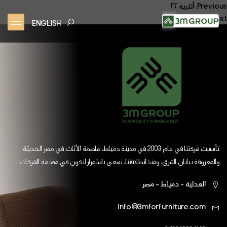
صفّح
Previous:
أنتريه ٢٢
Next:
غرفة فندقية ١
لمقالات
ENGLISH
تأسست شركتنا في عام 2003 في مدينة دمياط، عاصمة الأثاث في مصر الحديثة
والمعروفة بيابان الشرق، ومنذ انطلاقتنا، نسعى باستمرار لنكون في مقدمة الشركات
العالمية
العدلية - دمياط - مصر
info@3mforfurniture.com