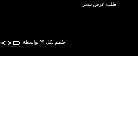
طلب عرض سعر
صُمم بكل 💛 بواسطة