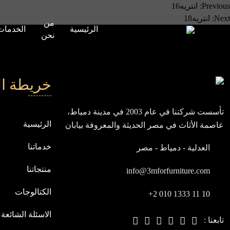
صفّح
Previous:
انتريه16
Next:
انتريه18
من
لمقالات
الرئيسية
الخدمات
نحن
خريطة ال
تأسست شركتنا في عام 2003 في مدينة دمياط،
الرئيسية
عاصمة الأثاث في مصر الحديثة والمعروفة بيابان
الشرق، ومنذ انطلاقتنا، نسعى باستمرار لنكون
خدماتنا
العدلية - دمياط - مصر
في مقدمة الشركات العالمية
منتجاتنا
info@3mforfurniture.com
الكتالوجات
+2 010 1333 11 10
الاسئلة الشائعة
تابعنا :