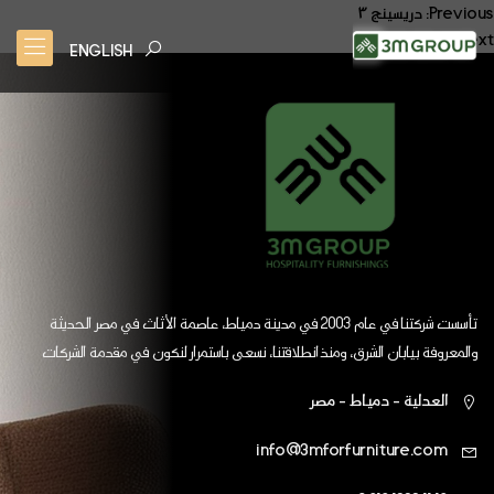
صفّح
Previous:
دريسينج ٣
Next:
دريسينج ٥
لمقالات
ENGLISH
تأسست شركتنا في عام 2003 في مدينة دمياط، عاصمة الأثاث في مصر الحديثة
والمعروفة بيابان الشرق، ومنذ انطلاقتنا، نسعى باستمرار لنكون في مقدمة الشركات
العالمية
العدلية - دمياط - مصر
info@3mforfurniture.com