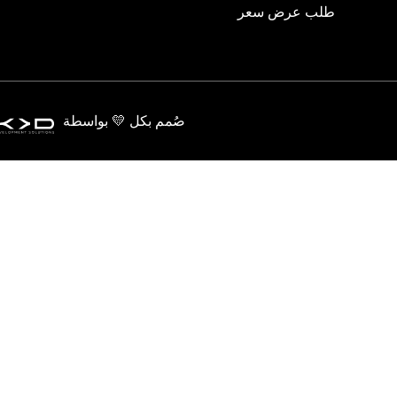
طلب عرض سعر
صُمم بكل 💛 بواسطة