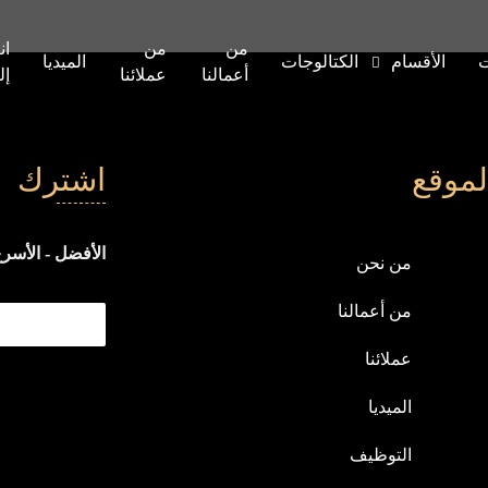
من
من
ان
ت
الأقسام
الكتالوجات
الميديا
أعمالنا
عملائنا
إل
لموقع
اشترك
الأفضل - الأسرع
من نحن
من أعمالنا
عملائنا
الميديا
التوظيف