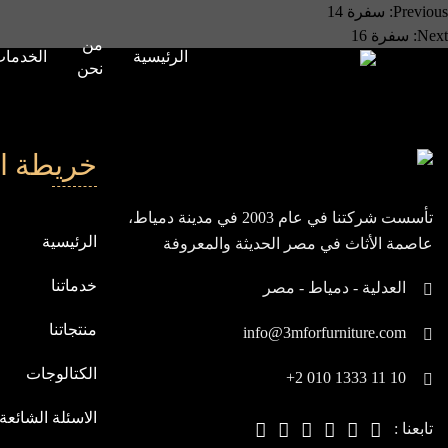
صفّح
Previous:
سفرة 14
Next:
سفرة 16
من
لمقالات
الرئيسية
الخدما
نحن
خريطة ا
تأسست شركتنا في عام 2003 في مدينة دمياط،
الرئيسية
عاصمة الأثاث في مصر الحديثة والمعروفة
بيابان الشرق، ومنذ انطلاقتنا، نسعى باستمرار
خدماتنا
العدلية - دمياط - مصر
لنكون في مقدمة الشركات العالمية
منتجاتنا
info@3mforfurniture.com
الكتالوجات
+2 010 1333 11 10
الاسئلة الشائعة
تابعنا :