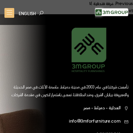
صفّح
Previous:
غرفة فندقية ١٤
Next:
غرفة فندقية ١٦
لمقالات
ENGLISH
تأسست شركتنا في عام 2003 في مدينة دمياط، عاصمة الأثاث في مصر الحديثة
والمعروفة بيابان الشرق، ومنذ انطلاقتنا، نسعى باستمرار لنكون في مقدمة الشركات
العالمية
العدلية - دمياط - مصر
info@3mforfurniture.com