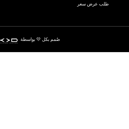
طلب عرض سعر
صُمم بكل 💛 بواسطة