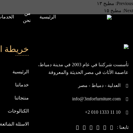
صفّح
Previous:
مطبخ ١٣
Next:
مطبخ ١٥
من
لمقالات
الرئيسية
الخدما
نحن
خريطة ا
تأسست شركتنا في عام 2003 في مدينة دمياط،
الرئيسية
عاصمة الأثاث في مصر الحديثة والمعروفة
بيابان الشرق، ومنذ انطلاقتنا، نسعى باستمرار
خدماتنا
العدلية - دمياط - مصر
لنكون في مقدمة الشركات العالمية
منتجاتنا
info@3mforfurniture.com
الكتالوجات
+2 010 1333 11 10
الاسئلة الشائعة
تابعنا :