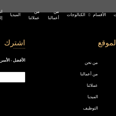
من
من
ان
ت
الأقسام
الكتالوجات
الميديا
أعمالنا
عملائنا
إل
لموقع
اشترك
الأفضل - الأسرع
من نحن
من أعمالنا
عملائنا
الميديا
التوظيف