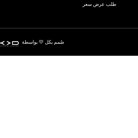
طلب عرض سعر
صُمم بكل 💛 بواسطة