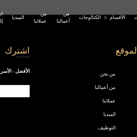
من
من
ان
ت
الأقسام
الكتالوجات
الميديا
أعمالنا
عملائنا
إل
لموقع
اشترك
الأفضل - الأسرع
من نحن
من أعمالنا
عملائنا
الميديا
التوظيف