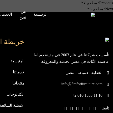
صفّح
Previous:
مطعم ٢٧
Next:
مطعم ٢٩
من
لمقالات
الرئيسية
الخدما
نحن
خريطة ا
تأسست شركتنا في عام 2003 في مدينة دمياط،
الرئيسية
عاصمة الأثاث في مصر الحديثة والمعروفة
بيابان الشرق، ومنذ انطلاقتنا، نسعى باستمرار
خدماتنا
العدلية - دمياط - مصر
لنكون في مقدمة الشركات العالمية
منتجاتنا
info@3mforfurniture.com
الكتالوجات
+2 010 1333 11 10
الاسئلة الشائعة
تابعنا :