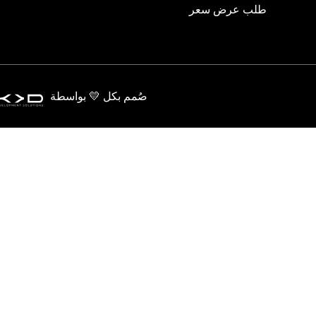
طلب عرض سعر
صُمم بكل 💛 بواسطة