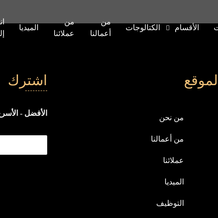
من
من
ان
ت
الأقسام
الكتالوجات
الميديا
أعمالنا
عملائنا
إل
لموقع
اشترك
الأفضل - الأسرع
من نحن
من أعمالنا
عملائنا
الميديا
التوظيف