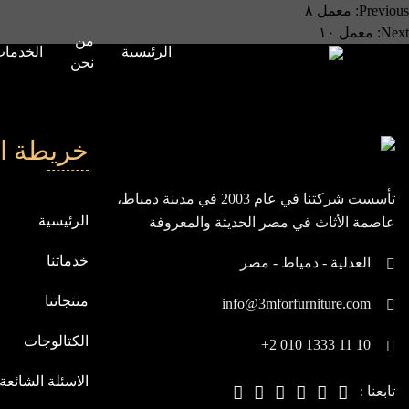
صفّح
Previous:
معمل ٨
Next:
معمل ١٠
من
لمقالات
الرئيسية
الخدما
نحن
خريطة ا
تأسست شركتنا في عام 2003 في مدينة دمياط،
الرئيسية
عاصمة الأثاث في مصر الحديثة والمعروفة
بيابان الشرق، ومنذ انطلاقتنا، نسعى باستمرار
خدماتنا
العدلية - دمياط - مصر
لنكون في مقدمة الشركات العالمية
منتجاتنا
info@3mforfurniture.com
الكتالوجات
+2 010 1333 11 10
الاسئلة الشائعة
تابعنا :