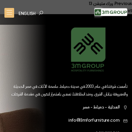
صفّح
Previous:
ورك ستيشن 13
Next:
ورك ستيشن 15
لمقالات
ENGLISH
تأسست شركتنا في عام 2003 في مدينة دمياط، عاصمة الأثاث في مصر الحديثة
والمعروفة بيابان الشرق، ومنذ انطلاقتنا، نسعى باستمرار لنكون في مقدمة الشركات
العالمية
العدلية - دمياط - مصر
info@3mforfurniture.com