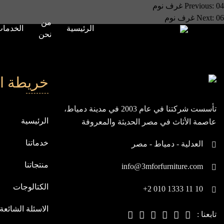
صفّح
04 غرف نوم
Previous:
06 غرف نوم
Next:
من
لمقالات
الرئيسية
الخدما
نحن
خريطة ا
تأسست شركتنا في عام 2003 في مدينة دمياط،
الرئيسية
عاصمة الأثاث في مصر الحديثة والمعروفة
بيابان الشرق، ومنذ انطلاقتنا، نسعى باستمرار
خدماتنا
العدلية - دمياط - مصر
لنكون في مقدمة الشركات العالمية
منتجاتنا
info@3mforfurniture.com
الكتالوجات
+2 010 1333 11 10
الاسئلة الشائعة
تابعنا :