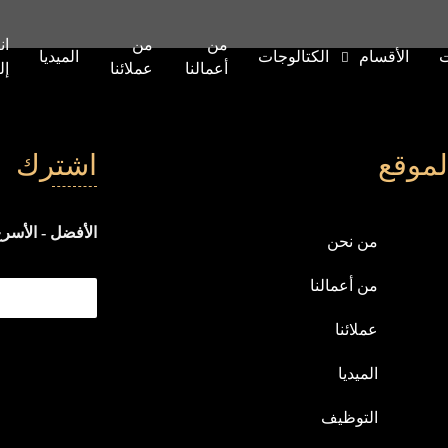
من
من
ان
ت
الأقسام
الكتالوجات
الميديا
أعمالنا
عملائنا
إل
لموقع
اشترك
الأفضل - الأسرع
من نحن
من أعمالنا
عملائنا
الميديا
التوظيف