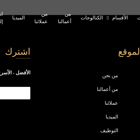
من
من
ان
ت
الأقسام
الكتالوجات
الميديا
أعمالنا
عملائنا
إل
لموقع
اشترك
الأفضل - الأسرع
من نحن
من أعمالنا
عملائنا
الميديا
التوظيف