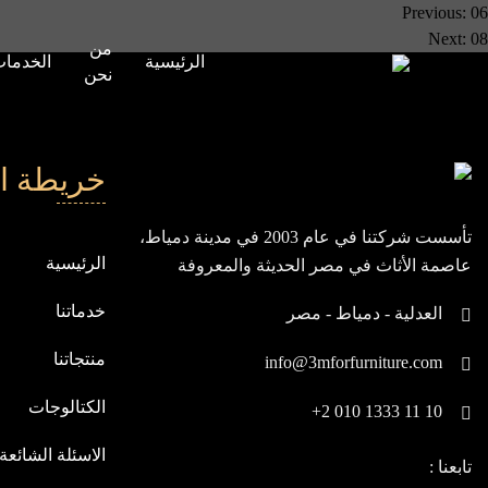
صفّح
Previous:
06
Next:
08
من
لمقالات
الرئيسية
الخدما
نحن
خريطة ا
تأسست شركتنا في عام 2003 في مدينة دمياط،
الرئيسية
عاصمة الأثاث في مصر الحديثة والمعروفة
بيابان الشرق، ومنذ انطلاقتنا، نسعى باستمرار
خدماتنا
العدلية - دمياط - مصر
لنكون في مقدمة الشركات العالمية
منتجاتنا
info@3mforfurniture.com
الكتالوجات
+2 010 1333 11 10
الاسئلة الشائعة
تابعنا :