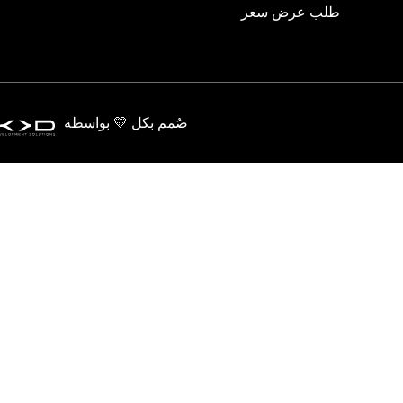
طلب عرض سعر
صُمم بكل 💛 بواسطة