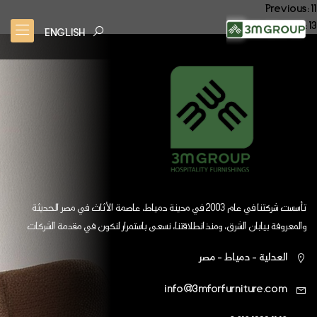
صفّح
Previous:
11
Next:
13
لمقالات
ENGLISH
تأسست شركتنا في عام 2003 في مدينة دمياط، عاصمة الأثاث في مصر الحديثة
والمعروفة بيابان الشرق، ومنذ انطلاقتنا، نسعى باستمرار لنكون في مقدمة الشركات
العالمية
العدلية - دمياط - مصر
info@3mforfurniture.com