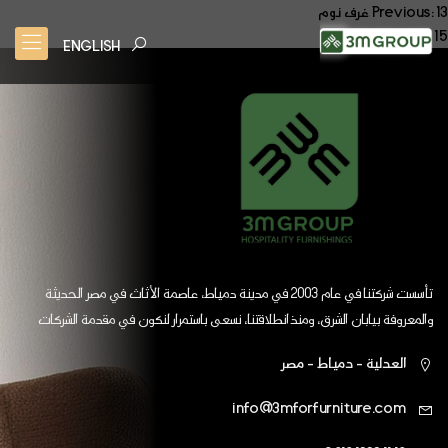
صفّح
13 غرف نوم
Previous:
15 غرف نوم
Next:
لمقالات
ENGLISH
تأسست شركتنا في عام 2003 في مدينة دمياط، عاصمة الأثاث في مصر الحديثة
والمعروفة بيابان الشرق، ومنذ انطلاقتنا، نسعى باستمرار لنكون في مقدمة الشركات
العالمية
العدلية - دمياط - مصر
info@3mforfurniture.com