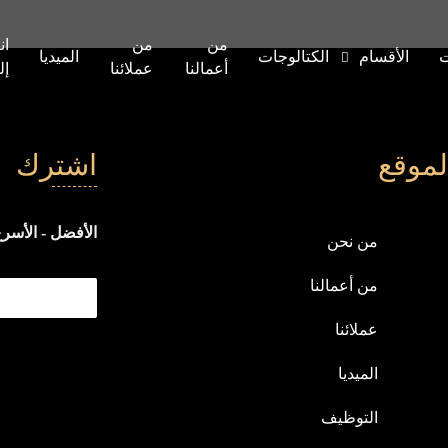
من
من
ان
ت
الأقسام
الكتالوجات
الميديا
أعمالنا
عملائنا
إل
لموقع
اشترك
الأفضل - الأسرع
من نحن
من أعمالنا
عملائنا
الميديا
التوظيف