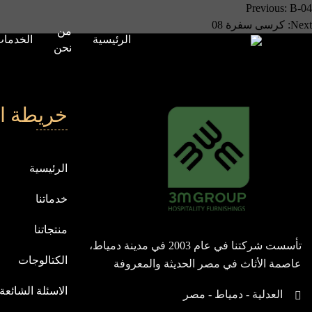
صفّح
Previous:
B-04
Next:
كرسى سفرة 08
من
لمقالات
الرئيسية
الخدما
نحن
خريطة ا
الرئيسية
خدماتنا
منتجاتنا
تأسست شركتنا في عام 2003 في مدينة دمياط،
الكتالوجات
عاصمة الأثاث في مصر الحديثة والمعروفة
بيابان الشرق، ومنذ انطلاقتنا، نسعى باستمرار
الاسئلة الشائعة
العدلية - دمياط - مصر
لنكون في مقدمة الشركات العالمية