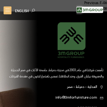
صفّح
Previous:
F-06
Next:
F-08
لمقالات
ENGLISH
تأسست شركتنا في عام 2003 في مدينة دمياط، عاصمة الأثاث في مصر الحديثة
والمعروفة بيابان الشرق، ومنذ انطلاقتنا، نسعى باستمرار لنكون في مقدمة الشركات
العالمية
العدلية - دمياط - مصر
info@3mforfurniture.com