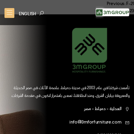
صفّح
Previous:
F-21
Next:
F-23
لمقالات
ENGLISH
تأسست شركتنا في عام 2003 في مدينة دمياط، عاصمة الأثاث في مصر الحديثة
والمعروفة بيابان الشرق، ومنذ انطلاقتنا، نسعى باستمرار لنكون في مقدمة الشركات
العالمية
العدلية - دمياط - مصر
info@3mforfurniture.com