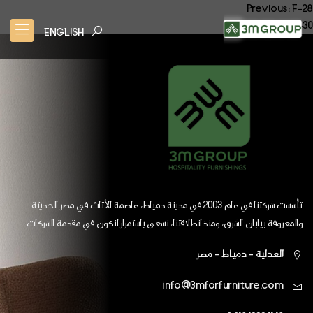
صفّح
Previous:
F-28
Next:
F-30
لمقالات
ENGLISH
تأسست شركتنا في عام 2003 في مدينة دمياط، عاصمة الأثاث في مصر الحديثة
والمعروفة بيابان الشرق، ومنذ انطلاقتنا، نسعى باستمرار لنكون في مقدمة الشركات
العالمية
العدلية - دمياط - مصر
info@3mforfurniture.com