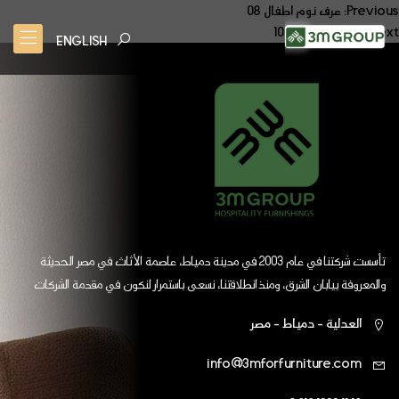
صفّح
Previous:
عرف نوم اطفال 08
Next:
عرف نوم اطفال 10
لمقالات
ENGLISH
تأسست شركتنا في عام 2003 في مدينة دمياط، عاصمة الأثاث في مصر الحديثة
والمعروفة بيابان الشرق، ومنذ انطلاقتنا، نسعى باستمرار لنكون في مقدمة الشركات
العالمية
العدلية - دمياط - مصر
info@3mforfurniture.com