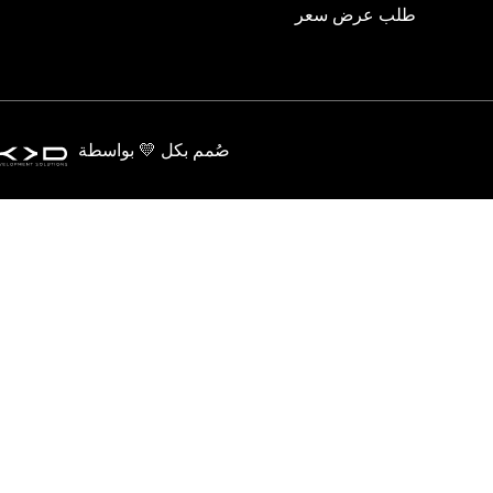
طلب عرض سعر
صُمم بكل 💛 بواسطة