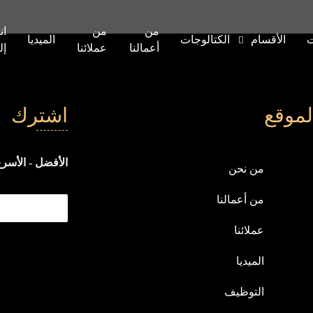
من
من
ان
ت
الأقسام
الكتالوجات
الميديا
أعمالنا
عملائنا
إل
لموقع
اشترك
الأفضل - الأسرع
من نحن
من أعمالنا
عملائنا
الميديا
التوظيف