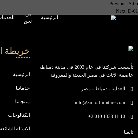
صفّح
Previous:
S-05
Next:
D-01
من
لمقالات
الرئيسية
الخدما
نحن
خريطة ا
تأسست شركتنا في عام 2003 في مدينة دمياط،
الرئيسية
عاصمة الأثاث في مصر الحديثة والمعروفة
بيابان الشرق، ومنذ انطلاقتنا، نسعى باستمرار
خدماتنا
العدلية - دمياط - مصر
لنكون في مقدمة الشركات العالمية
منتجاتنا
info@3mforfurniture.com
الكتالوجات
+2 010 1333 11 10
الاسئلة الشائعة
تابعنا :